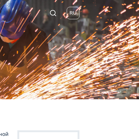
RU
ной