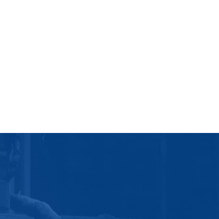
ержка
 социальных программах
зличные гарантии,
ие специфике работы на
Мы несём большую
ь за вовлечённость
а, значит, напрямую влияем
ашего предприятия.