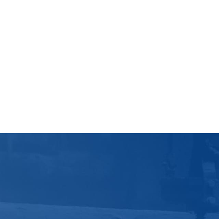
подд
В действующих
закреплены ра
соответствующ
предприятии. 
ответственност
сотрудников – 
на результат н