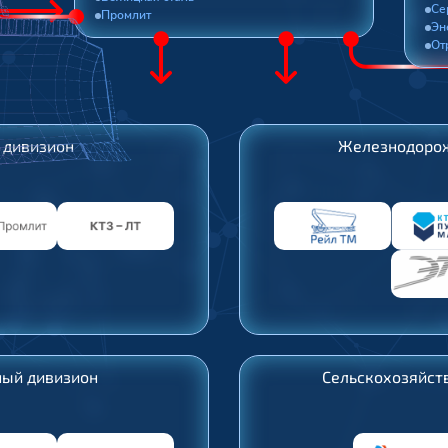
Се
Промлит
Эн
От
 дивизион
Железнодоро
ый дивизион
Сельскохозяйст