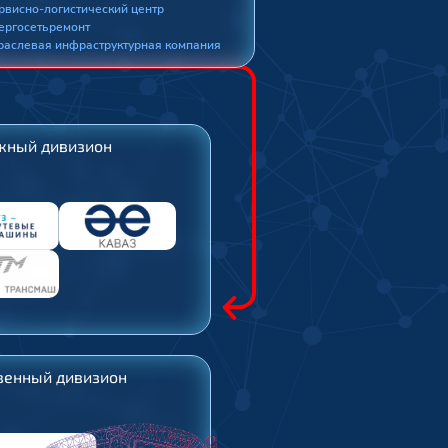
рвисно-логистический центр
ергосетьремонт
раслевая инфраструктурная компания
жный дивизион
венный дивизион