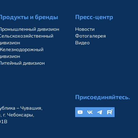
Продукты и бренды
Пресс-центр
Промышленный дивизион
Новости
Сельскохозяйственный
Фотогалерея
дивизион
Видео
Железнодорожный
дивизион
Литейный дивизион
Присоединяйтесь.
ублика – Чувашия,
 г. Чебоксары,
01В