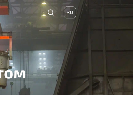
RU
том