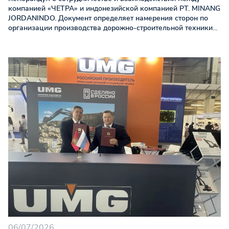
компанией «ЧЕТРА» и индонезийской компанией PT. MINANG
JORDANINDO. Документ определяет намерения сторон по
организации производства дорожно-строительной техники
ЧЕТРА на территории Республики Индонезия — крупнейшей
экономики Юго-Восточной Азии. Производство планируется
под локальным брендом «URALINDO», который
позиционируется как индонезийский продукт, созданный на
основе российских технологий и производственного опыта
ЧЕТРА.
06/07/2026