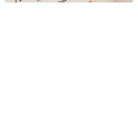
Этот сайт использует файлы cookie. Собранная при помощи
cookie информация не может идентифицировать вас, однако
может помочь нам улучшить работу нашего сайта.
Продолжая использовать сайт, вы даете согласие на
обработку файлов cookie.
Принять
Подробнее
27/05/2026
Концерн «Тракторные заводы» подписал соглашение
о сотрудничестве в рамках проекта
«Профессионалитет — детский сад»
1
2
3
4
5
...